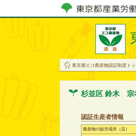
東京都エコ農産物認証制度トッ
杉並区 鈴木 
認証生産者情報
農産物の販売場所（店）