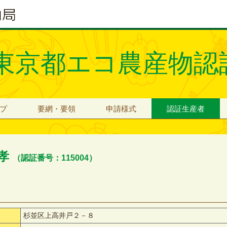
東京都エコ農産物認
プ
要網・要領
申請様式
認証生産者
宗孝
（認証番号：115004）
杉並区上高井戸２－８