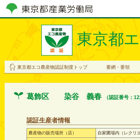
東京都エ
東京都エコ農産物認証制度トップ
要網・要領
葛飾区 染谷 義春
（認証番号：122
認証生産者情報
農産物の販売場所（店）
自家圃場内（レクリ