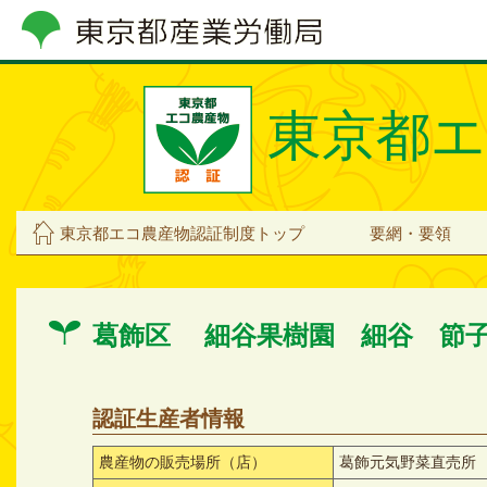
東京都エ
東京都エコ農産物認証制度トップ
要網・要領
葛飾区 細谷果樹園 細谷 節
認証生産者情報
農産物の販売場所（店）
葛飾元気野菜直売所