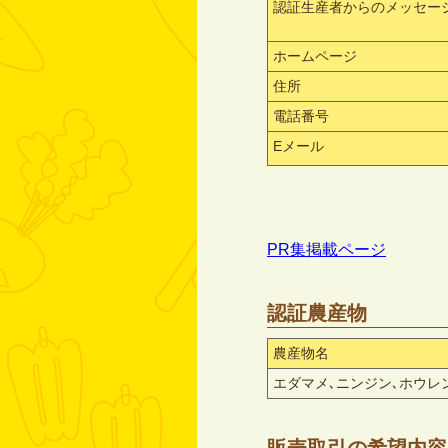
認証生産者からのメッセー
ホームページ
住所
電話番号
Eメール
PR集掲載ページ
認証農産物
農産物名
エダマメ､ニンジン､ホウレ