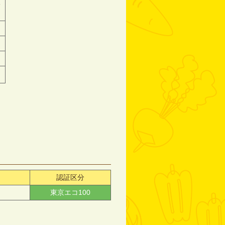
絡
認証区分
東京エコ100