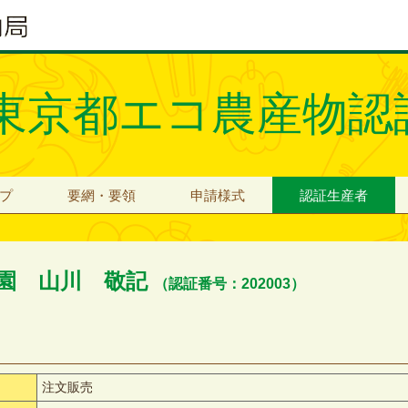
東京都エコ農産物認
プ
要網・要領
申請様式
認証生産者
園 山川 敬記
（認証番号：202003）
注文販売