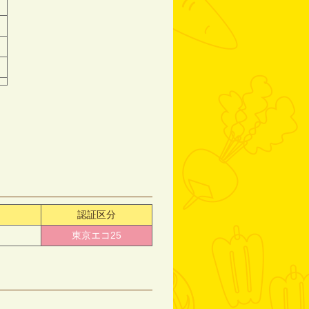
認証区分
東京エコ25