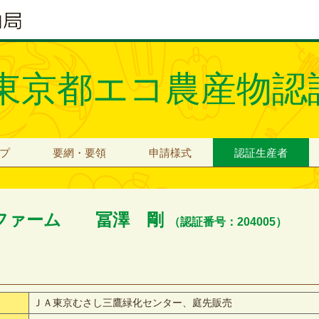
東京都エコ農産物認
プ
要網・要領
申請様式
認証生産者
ファーム 冨澤 剛
（認証番号：204005）
ＪＡ東京むさし三鷹緑化センター、庭先販売