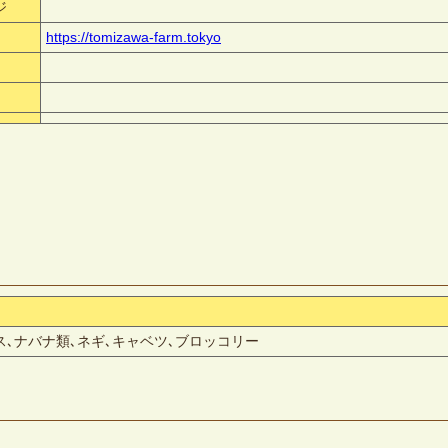
ジ
https://tomizawa-farm.tokyo
､ナバナ類､ネギ､キャベツ､ブロッコリー