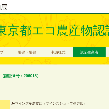
東京都エコ農産物認
プ
要網・要領
申請様式
認証生産者
博
（認証番号：206018）
JAマインズ多磨支店（マインズショップ多磨店）