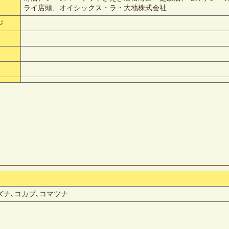
ライ店頭、オイシックス・ラ・大地株式会社
ジ
ズナ､コカブ､コマツナ