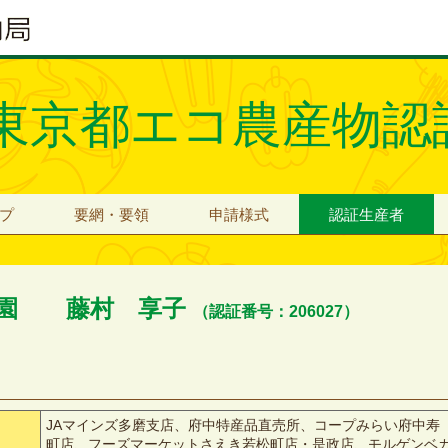
東京都エコ農産物認
プ
要網・要領
申請様式
認証生産者
農園 藤村 享子
（認証番号：206027）
JAマインズ多磨支店、府中特産品直売所、コープみらい府中寿
町店、フーズマーケットさえき若松町店・是政店、モルゲンベ