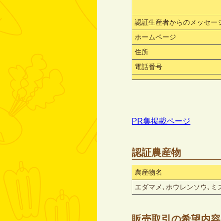
認証生産者からのメッセー
ホームページ
住所
電話番号
PR集掲載ページ
認証農産物
農産物名
エダマメ､ホウレンソウ､ミ
販売取引の希望内容