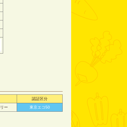
認証区分
コリー
東京エコ50