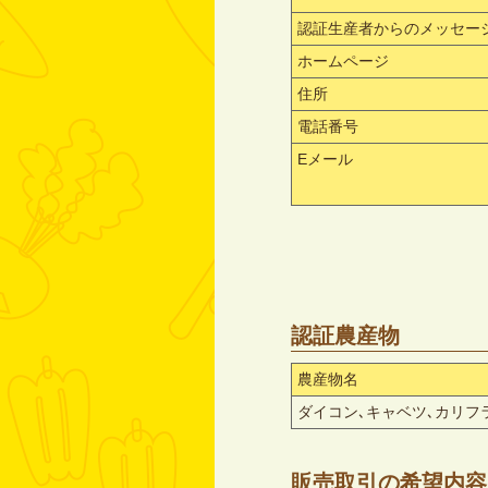
認証生産者からのメッセー
ホームページ
住所
電話番号
Eメール
認証農産物
農産物名
ダイコン､キャベツ､カリフ
販売取引の希望内容