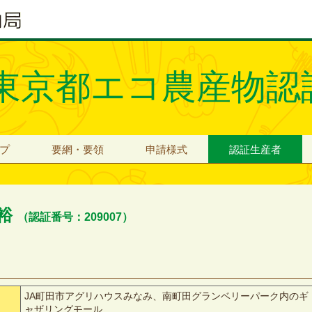
東京都エコ農産物認
プ
要網・要領
申請様式
認証生産者
明裕
（認証番号：209007）
JA町田市アグリハウスみなみ、南町田グランベリーパーク内のギ
ャザリングモール