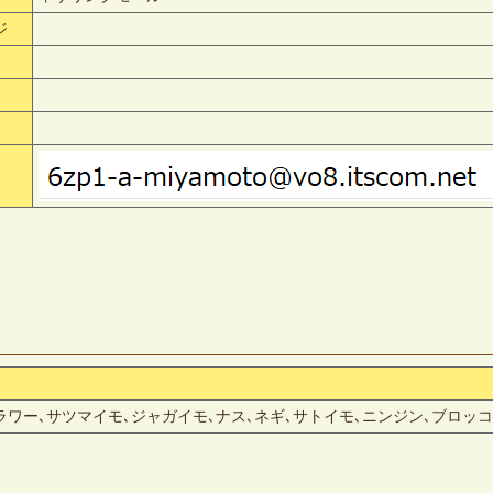
ジ
ラワー､サツマイモ､ジャガイモ､ナス､ネギ､サトイモ､ニンジン､ブロッ