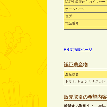
認証生産者からのメッセー
ホームページ
住所
電話番号
PR集掲載ページ
認証農産物
農産物名
トマト､キュウリ､ナス､オ
販売取引の希望内容
希望する取引先：
生協