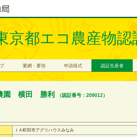
東京都エコ農産物認
プ
要網・要領
申請様式
認証生産者
農園 横田 勝利
（認証番号：209012）
ＪＡ町田市アグリハウスみなみ