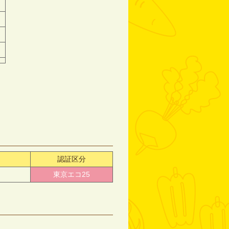
認証区分
東京エコ25