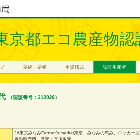
東京都エコ農産物認
プ
要網・要領
申請様式
認証生産者
克代
（認証番号：212029）
JA東京みなみFarmer's market東京 みなみの恵み、ロッカー型
自動販売機、直売・直送販売