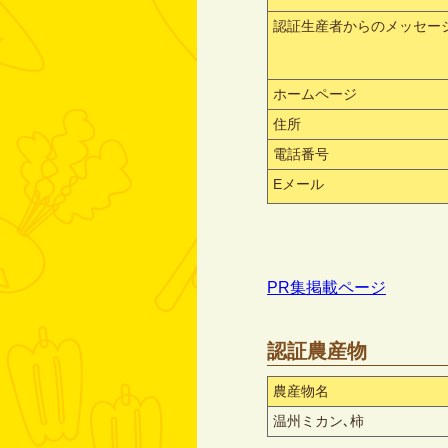
認証生産者からのメッセー
ホームページ
住所
電話番号
Eメール
PR集掲載ページ
認証農産物
農産物名
温州ミカン､柿