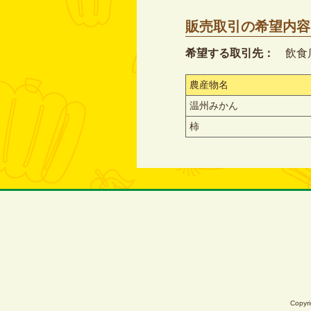
販売取引の希望内容
希望する取引先：
飲食
農産物名
温州みかん
柿
Copyri