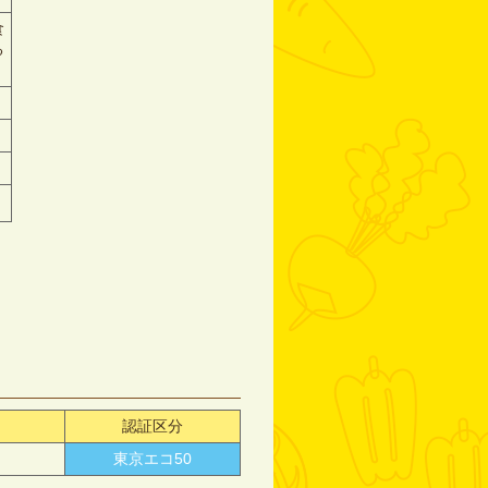
食
る
認証区分
東京エコ50