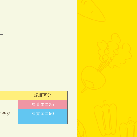
認証区分
東京エコ25
イチジ
東京エコ50