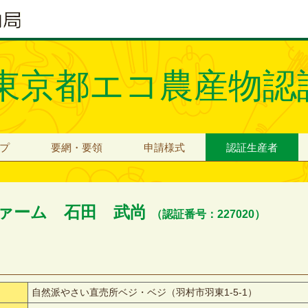
東京都エコ農産物認
プ
要網・要領
申請様式
認証生産者
ァーム 石田 武尚
（認証番号：227020）
自然派やさい直売所ベジ・ベジ（羽村市羽東1-5-1）