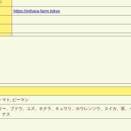
ジ
https://mihara-farm.tokyo
トマト､ピーマン
リー、ブドウ、ユズ、オクラ、キュウリ、ホウレンソウ、スイカ、茶、
、ナス