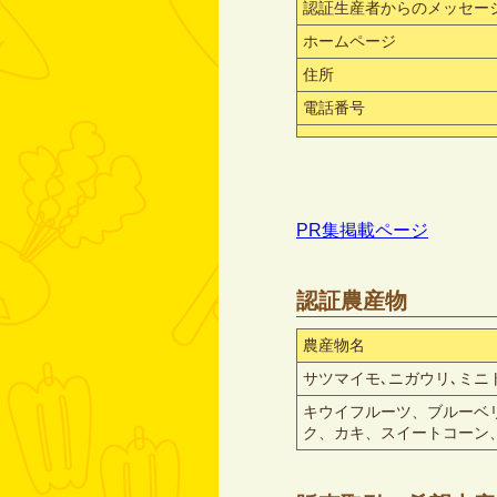
認証生産者からのメッセー
ホームページ
住所
電話番号
PR集掲載ページ
認証農産物
農産物名
サツマイモ､ニガウリ､ミニ
キウイフルーツ、ブルーベ
ク、カキ、スイートコーン