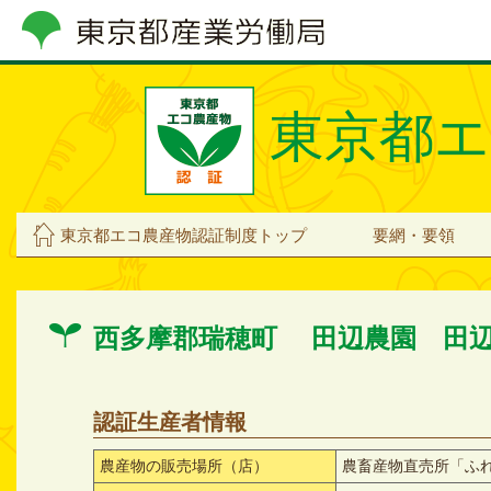
東京都エ
東京都エコ農産物認証制度トップ
要網・要領
西多摩郡瑞穂町 田辺農園 田
認証生産者情報
農産物の販売場所（店）
農畜産物直売所「ふ